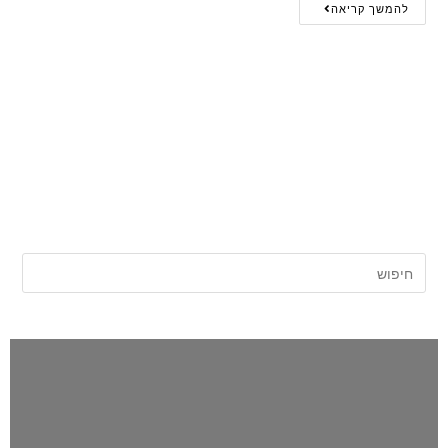
להמשך קריאה
אתר החדשות של השרון |
השרון פוסט
לפני כולם!