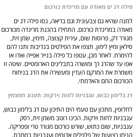
פילה דג ים מאודה עם מרינדת כורכום
למנה שהיא גם צבעונית וגם בריאה, נסו פילה דג ים
מאודה במרינדת כורכום. התחילו בהכנת מרינדה מכורכום
מגורר דק, פרוסות שום, עירית קצוצה, תימין, שמן זית,
סילאן ומיץ לימון. תצפו את הפילטים בנדיבות ותנו להם
להימרח. לאחר מכן, עטפו כל פילה בנייר אפייה ואדו או
אפו עד שהדג רך ומושרה בתבלינים הארומטיים. שיטה זו
משמרת את המרקם העדין ומעשירה את הדג בניחוח
הכורכום החם והאדמתי.
דג בלימון כבוש, עגבניות לחות וירקות: תענוג חמצמץ
לחלופין, מתכון עם טעמי הים התיכון עם דג בלימון כבוש,
עגבניות לחות וירקות. הכינו רוטב משמן זית, רסק
עגבניות, שום כתוש, שורש כורכום מגורר טרי ופפריקה.
הניחו רצועות של פלפלים אדומים ועגבניות במחבת,