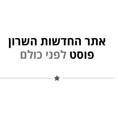
אתר החדשות השרון
י
פוסט
ל
פ
נ