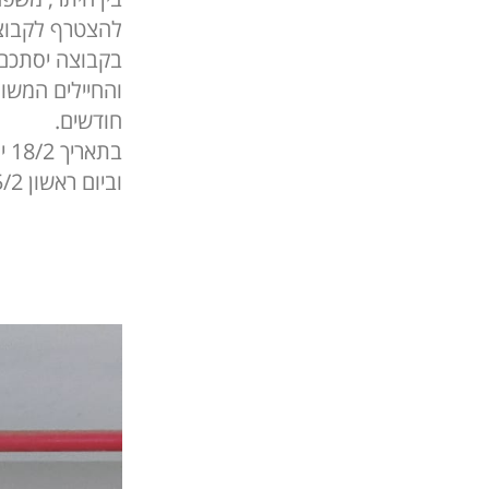
חודשים.
בת
וביום ראשון 25/2 יוכלו הם ובני משפחותיהם ליהנות ממופע של שירי הביטלס.