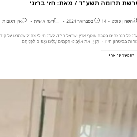
רשת תרומה תשע"ד / מאת: חזי ברזני
השרון פוסט
14 בפברואר 2024
דעה אישית
אין תגובות
"נ כל הנרצחים בטבח עוטף ארץ ישראל הי"ד, לע"נ חיילי צה"ל שנהרגו על קיד
חות בביטחון הי"ו - יִתֵּן יְיָ אֶת אוֹיְבֵינוּ הַקָּמִים עָלֵינוּ נִגָּפִים לִפְנֵיהֶם
להמשך קריאה