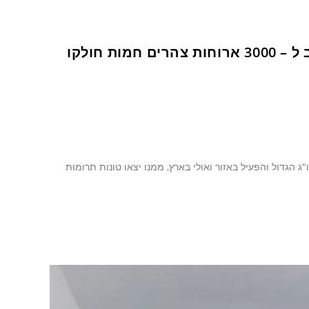
הצלחה כבירה למיזם המרגש של מיטל סער : קרוב ל – 3000 ארוחות צהרים חמות חולקו
 הגדול והפעיל באזור ואולי בארץ, ממנו יצאו טונות תרומות