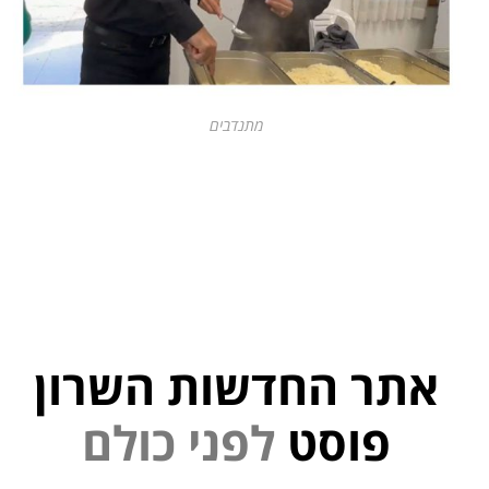
מתנדבים
אתר החדשות השרון
פוסט
ל
פ
נ
י