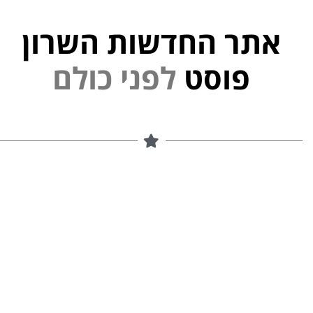
אתר החדשות השרון
פ
נ
ל
י
פוסט
ם
ל
ו
כ