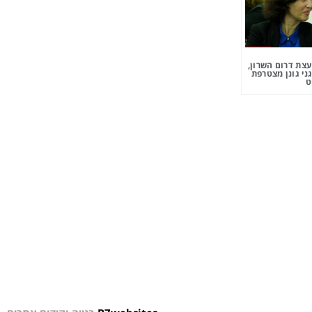
צת דרום השרון,
ני גונן מצטרפת
ט