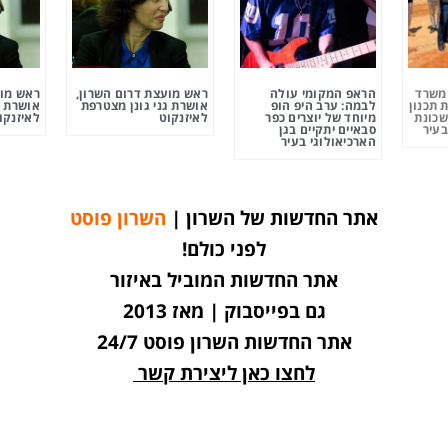
ומשרד
הראפ המקומי עולה
ראש מועצת דרום השרון,
ראש מוע
 תכנון
לבמה: ערב היפ הופ
אושרת גני גונן מצטרפת
אושרת ג
שכונת
מיוחד של יוצרים כפר
לאיזנקוט
לאיזנקו
בעיר
סבאיים יתקיים בגן
הארכיאולוגי בעיר
אתר החדשות של השרון |
השרון פוסט
לפני כולם!
אתר החדשות המוביל באיזור
גם בפייסבוק | מאז 2013
אתר החדשות השרון פוסט 24/7
לחצו כאן ליצירת קשר