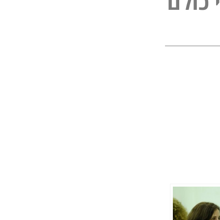
ל
כ
ו
ל
ם
פ
נ
י
י