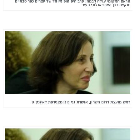
הראפ המקומי עולה לבמה: ערב היפ הופ מיוחד של יוצרים כפר סבאיים
יתקיים בגן הארכיאולוגי בעיר
ראש מועצת דרום השרון, אושרת גני גונן מצטרפת לאיזנקוט