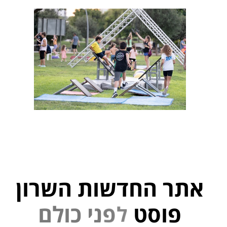
אתר החדשות השרון
פוסט
ל
פ
נ
י