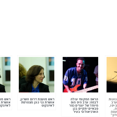
גועות
הראפ המקומי עולה
ראש מועצת דרום השרון,
ראש מוע
ערב
לבמה: ערב היפ הופ
אושרת גני גונן מצטרפת
אושרת ג
-יפו,
מיוחד של יוצרים כפר
לאיזנקוט
לאיזנקו
ה,
סבאיים יתקיים בגן
עצה
הארכיאולוגי בעיר
ון"