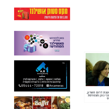
צת דרום השרון,
ני גונן מצטרפת
ט