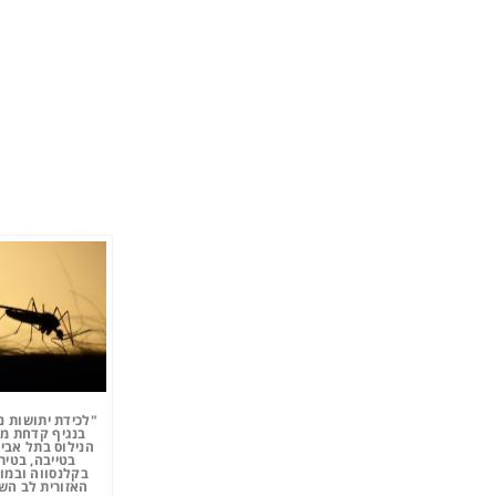
"לכידת יתושות נ
בנגיף קדחת מ
הנילוס בתל אביב
בטייבה, בטיר
בקלנסווה ובמו
האזורית לב השר