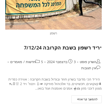
רשפון
יריד רשפון בשבת הקרובה 7/12/24
השרון פוסט
3 בדצמבר 2024
5חדשות
/
מאמרים
אין תגובות
היריד הכי מדובר בשרון חוזר ובגדול בשבת הקרובה : אווירה כפרית
🌲קעקועים, תכשיטים, בר אלכוהול מוזיקה 🎺🎸 וינטז׳ ויד 2 👚👖👠
מגוון דוכני מזון 🍰🫕 אמנים ואומנות ועוד בואו…
להמשך קריאה