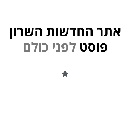
אתר החדשות השרון
י
פוסט
ל
פ
נ