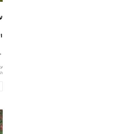
ע
ו
עי
הק