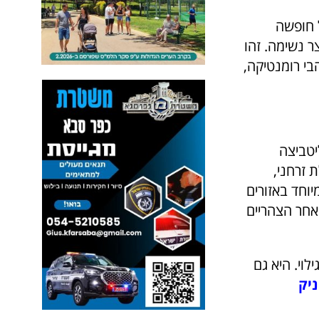
 חופשה
ר נשימה. זהו
בי רומנטיקה,
יטביצה
 תכלת זרחני,
יוחד באזורים
קר בטבע, אחר הצהריים
וי. היא גם
ניק