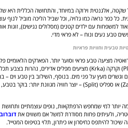
ל שקטה, אלגנטית וירוקה במיוחד, והתחושה הכללית היא של
ית. כל כפר נראה כמו גלויה, וכל שביל הליכה מוביל לנוף עוצ
ד למשפחות עם ילדים קטנים (מסלולים נגישים), זוגות אוה
ים טבע נעים ונוח – לא פראי מדי.
יות טבעית וחוויות פראיות
ואטיה מציעה טבע פראי וסוער יותר. הפארקים הלאומיים פל
(Plitvice Lakes) וקרקה (Krka) מציעים מפלים אדירים, נהרות בצבע
ם וגשרים מעץ על פני מים. בנוסף, השילוב בין טבע וים – במ
כמו זאדר (Zadar) או ספליט (Split) – יוצר חוויה מגוונת יותר: בו
ה יותר למי שמחפש הרפתקאות, נופים עוצמתיים ותחושת גיל
סטריה, ולעיתים פחות מסודרת למשל אם משווים את
דוברוב
 שיכול להיתפס כחיסרון או כיתרון, תלוי בטיפוס המטייל.