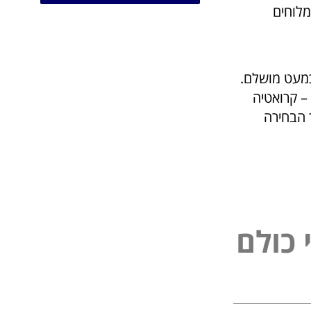
כמעט מושלם.
 – קרואטיה
 הבחירה
נ
פ
י
ל
ם
כ
ל
ו
ו
ל
כ