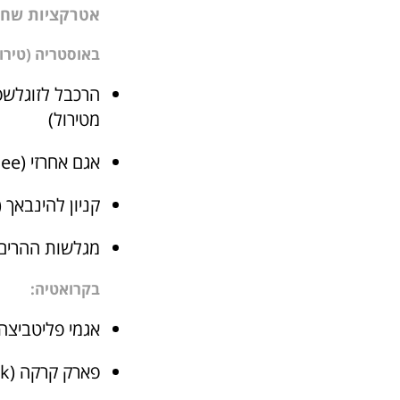
אטרקציות שחיי
באוסטריה (טירול
מטירול)
אגם אחרזי (Achensee) – שיט, שחייה ומסלולים לכל המשפחה
קניון להינבאך (Lehnbergbachklamm) – מסלול מפתיע עם גשרים תלוי
מגלשות ההרים באימשט (Imst)
בקרואטיה:
אגמי פליטביצה (Plitvička Jezera) – שמורת טבע ברמה 
פארק קרקה (Krka National Park) – ניתן לשחות ממש למרגלות המפלים