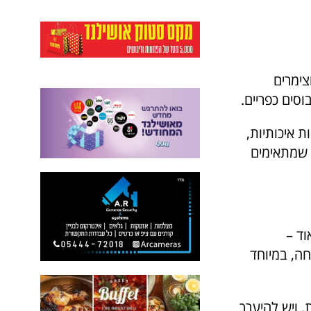
מלונות בוטיק, וצימרים
וסים כפריים.
 איכותיות,
 שמתאימים
וד –
חה, במיוחד
 ויש להיערך