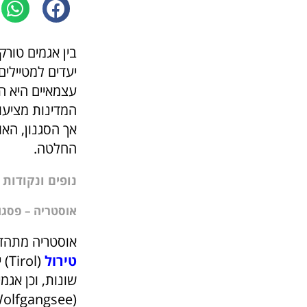
בין אגמים טורק
יעדים למטיילים
המדינות מציעות
אך הסגנון, האו
החלטה.
נופים ונקודות
אוסטריה – פסגו
אוסטריה מתהדר
טירול
(l
(Wolfgangsee).