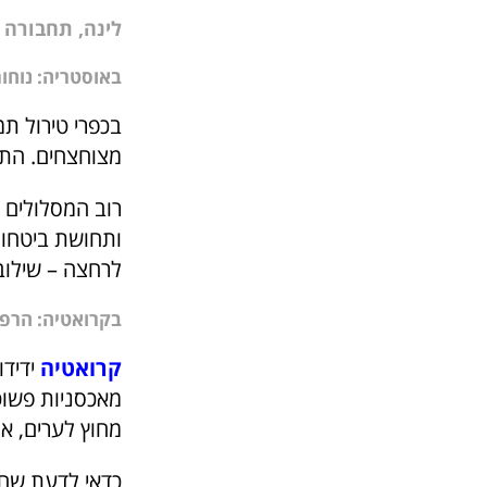
לינה, תחבורה 
באוסטריה: נוחו
מצוחצחים. התחב
רוב המסלולים מ
ותחושת ביטחון
לרחצה – שילוב
בקרואטיה: הרפת
קרואטיה
ידידו
מאכסניות פשוט
מחוץ לערים, אך
כדאי לדעת שחל