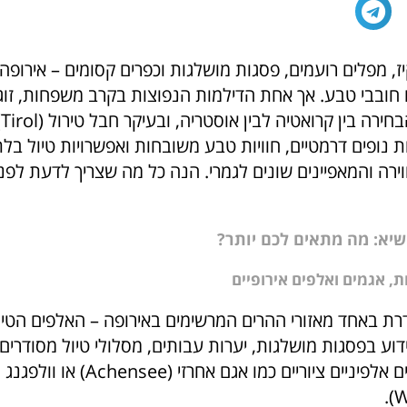
יז, מפלים רועמים, פסגות מושלגות וכפרים קסומים – אירופ
 חובבי טבע. אך אחת הדילמות הנפוצות בקרב משפחות, זוגו
עצ
 נופים דרמטיים, חוויות טבע משובחות ואפשרויות טיול בל
וירה והמאפיינים שונים לגמרי. הנה כל מה שצריך לדעת לפ
 שיא: מה מתאים לכם יותר?
ת, אגמים ואלפים אירופיים
ת באחד מאזורי ההרים המרשימים באירופה – האלפים הטירו
Tiro) ידוע בפסגות מושלגות, יערות עבותים, מסלולי טיול מסודרי
שונות, וכן אגמים אלפיניים ציוריים כמו אגם אחרזי (Achensee) או וולפגנג