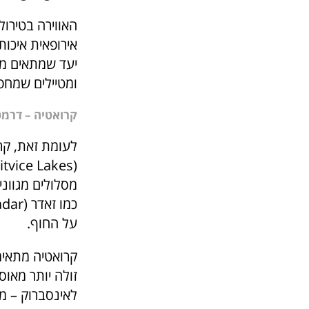
האווירה בטירו
אירופאית איכות
יעד שמתאים מאו
ומטיילים שמחפש
קרואטיה – דרמט
לעומת זאת, קר
מסלולים מגווני
על החוף.
קרואטיה מתאימ
זולה יותר מאו
לאינסברוק – מה