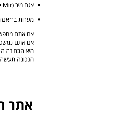
אגם מיר (Lake Mir) באי דוגי אוטוק (Dugi Otok) – לגונה חבויה עם מים מלוחים
מערות ברזאנה (Barac Caves) – לחובבי טבע תת-ק
אם אתם מחפשים
אם אתם נמשכים 
היא הבחירה הנכ
הנכונה תעשה 
אתר ה