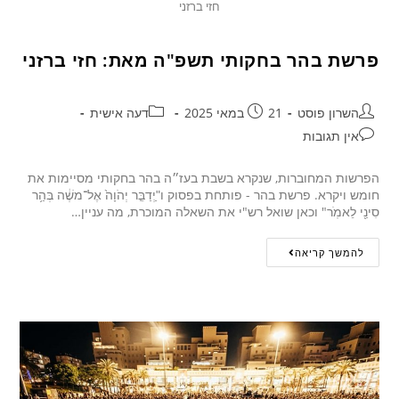
חזי ברזני
פרשת בהר בחקותי תשפ"ה מאת: חזי ברזני
השרון פוסט
21 במאי 2025
דעה אישית
אין תגובות
הפרשות המחוברות, שנקרא בשבת בעז״ה בהר בחקותי מסיימות את
חומש ויקרא. פרשת בהר - פותחת בפסוק ו"ַיְדַבֵּ֤ר יְהֹוָה֙ אֶל־משֶׁ֔ה בְּהַ֥ר
סִינַ֖י לֵאמֹֽר" וכאן שואל רש"י את השאלה המוכרת, מה עניין…
להמשך קריאה