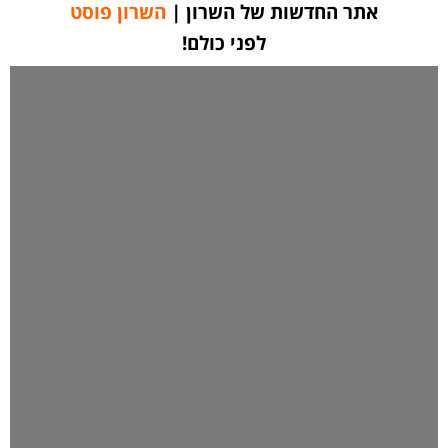
אתר החדשות של השרון |
השרון פוסט
לפני כולם!
אתר החדשות המוביל באיזור
גם בפייסבוק | מאז 2013
אתר החדשות השרון פוסט 24/7
לחצו כאן ליצירת קשר