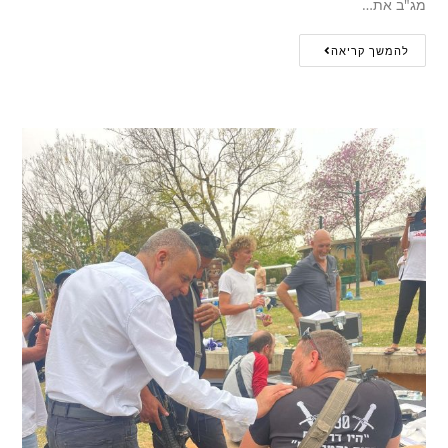
מג"ב את…
להמשך קריאה