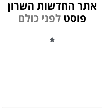
אתר החדשות השרון
י
נ
פ
ל
פוסט
ם
ל