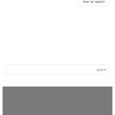
להמשך קריאה
אתר החדשות של השרון |
השרון פוסט
לפני כולם!