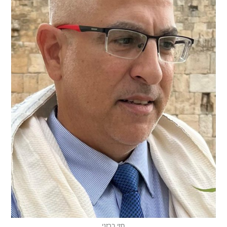
חזי ברזני