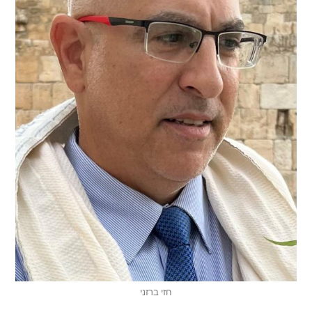
חזי ברזני