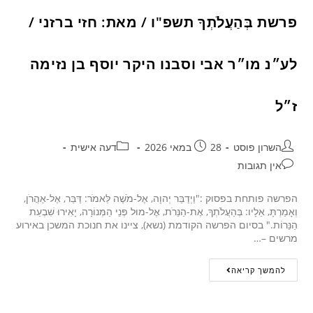
פרשת בְּהַעֲלֹתְךָ תשפ"ו / מאת: חזי ברזני /
לע״נ מו״ר אבי וסבנו היקר יוסף בן נזימה
ז״ל
השרון פוסט
28 במאי 2026
דעה אישית
אין תגובות
הפרשה פותחת בפסוק :"וַיְדַבֵּר יְהוָה, אֶל-מֹשֶׁה לֵּאמֹר: דַּבֵּר, אֶל-אַהֲרֹן,
וְאָמַרְתָּ, אֵלָיו: בְּהַעֲלֹתְךָ, אֶת-הַנֵּרֹת, אֶל-מוּל פְּנֵי הַמְּנוֹרָה, יָאִירוּ שִׁבְעַת
הַנֵּרוֹת." בסיום הפרשה הקודמת (נשא), ציינו את חנוכת המשכן באירוע
מרשים –…
להמשך קריאה