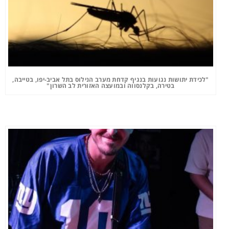
"לכידת יתושות נגועות בנגיף קדחת מערב הנילוס בתל אביב-יפו, בטייבה,
בטירה, בקלנסווה ובמועצה האזורית לב השרון"