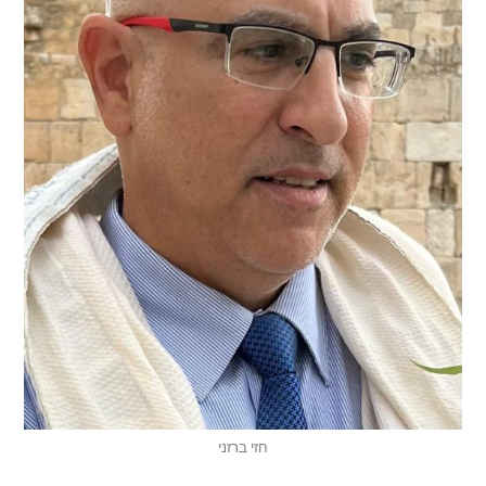
חזי ברזני