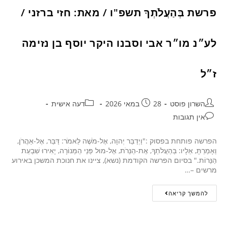
פרשת בְּהַעֲלֹתְךָ תשפ"ו / מאת: חזי ברזני /
לע״נ מו״ר אבי וסבנו היקר יוסף בן נזימה
ז״ל
השרון פוסט
28 במאי 2026
דעה אישית
אין תגובות
הפרשה פותחת בפסוק :"וַיְדַבֵּר יְהוָה, אֶל-מֹשֶׁה לֵּאמֹר: דַּבֵּר, אֶל-אַהֲרֹן,
וְאָמַרְתָּ, אֵלָיו: בְּהַעֲלֹתְךָ, אֶת-הַנֵּרֹת, אֶל-מוּל פְּנֵי הַמְּנוֹרָה, יָאִירוּ שִׁבְעַת
הַנֵּרוֹת." בסיום הפרשה הקודמת (נשא), ציינו את חנוכת המשכן באירוע
מרשים –…
להמשך קריאה