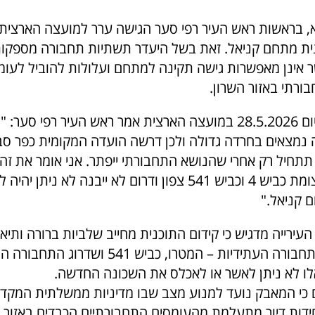
א, בראשות ראש העיר רפי סער הגישה ערר למועצה הארצית ל
נית מתחם קניאל. זאת בשל היעדר תשתיות תחבורה מספקות
 אינן מאפשרות גישה תקינה למתחם ועלולות להוביל לעומ
ורתי באזור השרון.
בדיון שנערך היום 28.5.2026 במועצה הארצית אמר ראש העיר רפי ס
 נמצאים בחרדה גדולה ולכן דרשה הועדה המקומית כפר סב
תחיל רק אחרי שהנושא התחבורתי ייפתר. אני אומר את זה 
כל עוד מחלף צומת כביש 4 וכביש 541 צפון ודרום לא ייבנה לא נית
 קניאל."
ירייה מדגיש כי קידום התוכנית מחייב שלביות ברורה ותיאו
כלל מערכות התחבורה העתידיות – המטרו, כביש 541 ושד
ו לא ניתן לאשר או לאכלס את השכונה החדשה.
ים כי המאבק נועד למנוע מצב שבו מדיניות ממשלתית המקד
ידות דיור מתעלמת מהעומסים התחבורתיים הכבדים באזור הש