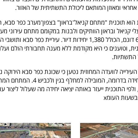
אחראי ומאוזן המותאם ליכולת התשתיתית של האזור.
הוא תוכנית "מתחם קניאל־בראון" בצפון־מערב כפר סבא,
י קניאל ובראון הוותיקים ולבנות במקומם מתחם עירוני מע
בשטח של כ־60 דונם, הכולל 1,380 יחידות דיור. עיריית כפר סבא ותו
ית, וטוענים כי היא מקודמת ללא מענה תחבורתי הולם ועלו
 התשתיות.
עירייה לוועדה המחוזית נטען כי שכונת כפר סבא הירוקה נ
כניסה ויציאה יחידה בדרומה, המובילה למחלף 
ולפי התוכנית ייעזר באותה יציאה יחידה מה שעלול ליצור ע
בשעות העומx