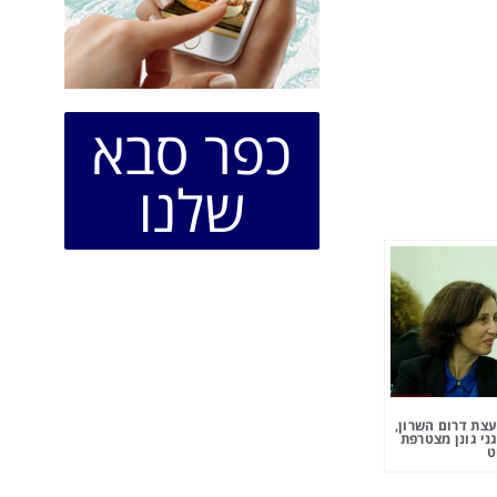
כפר סבא
שלנו
צת דרום השרון,
ני גונן מצטרפת
ט