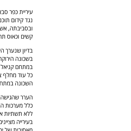
עיריית כפר סב
נגד קידום תוכ
ובסביבתה, אשר
קשים וכאוס תחב
בשכונה הירוקה
במתחם קניאל ת
השכונה במתחם
הערר שהגישה הע
ללא תשתיות אל
בעירייה מציינ
מאסיבית של יח