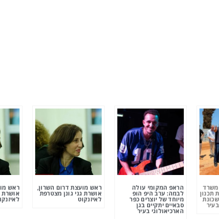
ומשרד
הראפ המקומי עולה
ראש מועצת דרום השרון,
ראש מוע
 תכנון
לבמה: ערב היפ הופ
אושרת גני גונן מצטרפת
אושרת ג
שכונת
מיוחד של יוצרים כפר
לאיזנקוט
לאיזנקו
בעיר
סבאיים יתקיים בגן
הארכיאולוגי בעיר