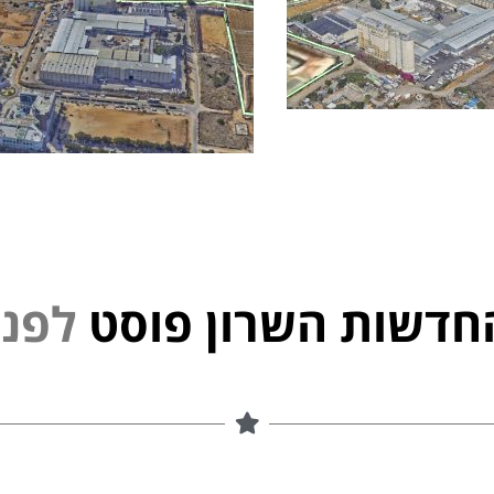
חדשות השרון פוסט
י
נ
פ
ל