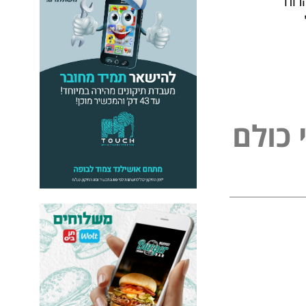
רוח
כ
ו
ל
ם
ל
פ