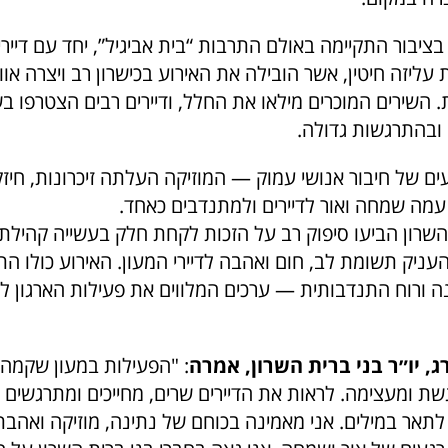
ציבור התקיימה באולם התרבות “בית אביגיל”, יחד עם דיירי ה
 עליזה חיטין, אשר הובילה את האירוע בכישרון רב ויצרה או
השירים המוכרים מילאו את החלל, ודיירים רבים הצטרפו בש
 ובהתרגשות גדולה.
ים של חיבור אנושי עמוק — המוזיקה העלתה זיכרונות, חי
 עמה שמחה ואור לדיירים ולמתנדבים כאחד.
 השרון הביעו סיפוק רב על הזכות לקחת חלק בעשייה קהילת
ניק תשומת לב, חום ואהבה לדיירי המעון. האירוע כולו התא
ה ורוח התנדבותית — ערכים המלווים את פעילות הארגון לא
, יו״ר בני ברית השרון, אמרה
: "הפעילות במעון שקמה 
גשת ומעצימה. לראות את הדיירים שרים, מחייכים ומתרגשים 
 לתאר במילים. אני מאמינה בכוחם של נתינה, מוזיקה ואהב