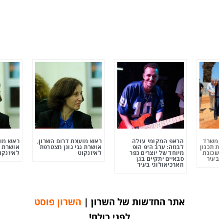
ומשרד
הראפ המקומי עולה
ראש מועצת דרום השרון,
ראש מוע
 תכנון
לבמה: ערב היפ הופ
אושרת גני גונן מצטרפת
אושרת ג
שכונת
מיוחד של יוצרים כפר
לאיזנקוט
לאיזנקו
בעיר
סבאיים יתקיים בגן
הארכיאולוגי בעיר
אתר החדשות של השרון |
השרון פוסט
לפני כולם!