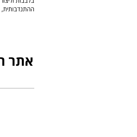
בלבבות וליצור 
ההתנדבותית, ה
אתר ה