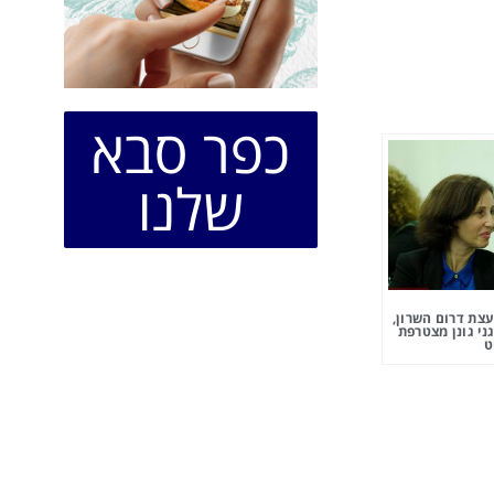
כפר סבא
שלנו
צת דרום השרון,
ני גונן מצטרפת
ט