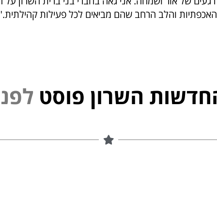
רגעים של אור ושמחה. אני גאה בחברי בני ברית השרון על ה
אכפתיות והלב הרחב שהם מביאים לכל פעילות קהילתית."
חדשות השרון פוסט
נ
י
פ
ל