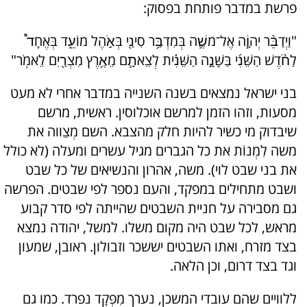
פרשת במדבר פותחת בפסוק:
"וַיְדַבֵּ֨ר יְהוָֹ֧ה אֶל־משֶׁ֛ה בְּמִדְבַּ֥ר סִינַ֖י בְּאֹ֣הֶל מוֹעֵ֑ד בְּאֶחָד֩
לַחֹ֨דֶשׁ הַשֵּׁנִ֜י בַּשָּׁנָ֣ה הַשֵּׁנִ֗ית לְצֵאתָ֛ם מֵאֶ֥רֶץ מִצְרַ֖יִם לֵאמֹֽר"
בני ישראל נמצאים בשנה השנייה במדבר אחרי לא מעט
מסעות, וזהו הזמן למרשם אוכלוסין. ראשית, מרשם
שיבדוק מי כשיר להיות חלק מהצבא. השם מְצַווה את
משה לִמְנוֹת את כל הגברים מגיל עשרים ומעלה (לא כולל
את בני שבט לוי). משה, אהרון והנשיאים של כל שבט
ושבט מתחילים במפקד, והעם נספר לפי שבטים. הפרשה
גם מסבירה על חניית השבטים שהייתה לפי סדר קבוע
מראש, לכל שבט היה מקום משלו. למשל, יהודה נמצא
בצד מזרח, ואתו השבטים יששכר וזבולון. ראובן, שמעון
וגד בצד דרום, וכן הלאה.
ללוויים שהם עובדי המשכן, נערך מִפְקָד נפרד. כמו גם