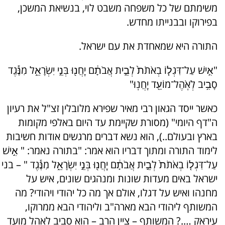
משימתם של כל משפחה משבט לוי, בנשיאת המשכן,
בפירוקו ובבנייתו מחדש.
התורה היא שמאחדת את עם ישראל.
"אִ֣ישׁ עַל־דִּגְל֤וֹ בְאֹתֹת֙ לְבֵ֣ית אֲבֹתָ֔ם יַֽחֲנ֖וּ בְּנֵ֣י יִשְׂרָאֵ֑ל מִנֶּ֕גֶד
סָבִ֥יב לְאֹֽהֶל־מוֹעֵ֖ד יַֽחֲנֽוּ"
כאשר ייסד הגאון רבי מאיר שפירא מלובלין זצ"ל את רעיון
ה"דף היומי" (מסורת שקיימת עד היום באלפי מקומות
בארץ ובעולם..), הוא נשא דברים מרגשים אודות חשיבות
לימוד התורה ומתוך דבריו הוא אמר: "בתורה נאמר: " אִ֣ישׁ
עַל־דִּגְל֤וֹ בְאֹתֹת֙ לְבֵ֣ית אֲבֹתָ֔ם יַֽחֲנ֖וּ בְּנֵ֣י יִשְׂרָאֵ֑ל מִנֶּ֕גֶד " – בני
ישראל באים מעדות שונות ומנהגים שונים, איש על
מחנהו ואיש על דגלו, אולם אך מה כל יהודי ויהודי? מה
המשותף ליהודי הבא מארה"ב וליהודי הבא ממרוקו,
עיראק ….? המשותף – ציין הרב – הוא סביב לאהל מועד