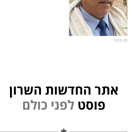
חזי ברזני
אתר החדשות השרון
פוסט
ל
פ
נ
י