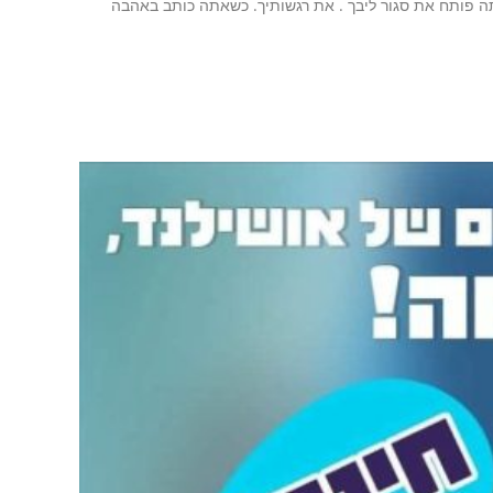
תה פותח את סגור ליבך . את רגשותיך. כשאתה כותב באהבה