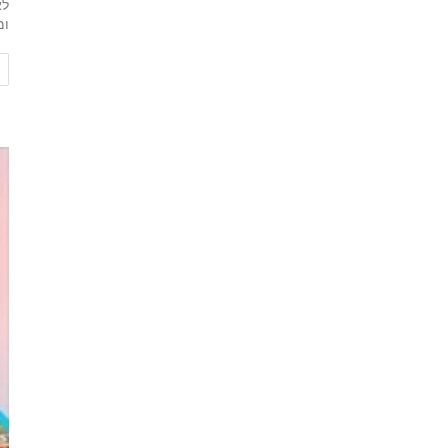
לא
ומ