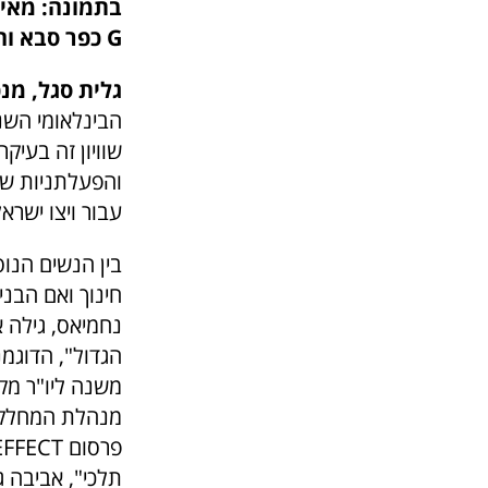
G כפר סבא והזמרת אביבה אבידן בסמוך לאיור שלה.
גלית סגל, מנכ"לית קניון 
הבינלאומי הש
שוויון זה בעיק
והפעלתניות שה
עבור ויצו ישראל
בין הנשים הנו
חינוך ואם הבני
נחמיאס, גילה א
הגדול", הדוגמנ
משנה ליו"ר מקא
מנהלת המחלקה 
תלכי", אביבה 