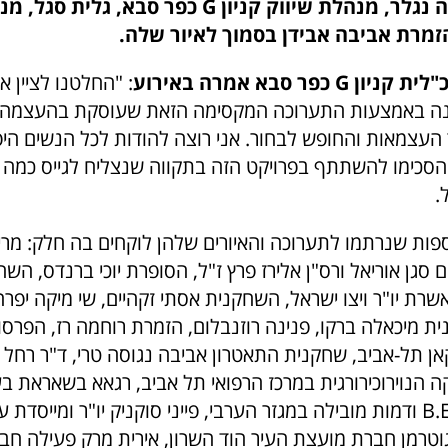
בתמונה: מאיה נגלר, מנהלת שיווק קניון G כפר סבא, ג
G כפר סבא אמרה באירוע
: "החלטנו לציין א
נה באמצעות התערוכה המקסימה הזאת שעוסקת בהעצמה נ
ר העצמאות והחופש לבחור. אני רוצה להודות לכל הנשים הי
סכימו להשתתף בפרויקט הזה בתקווה שנצליח לגייס כמה 
.
ספות שנרתמו לתערוכה והאיורים שלהן לוקחים בה חלק: מר
ם סגן אוריאל ורס"ן אלירז פרץ ז"ל, הסופרת יוכי ברנדס, השח
שרת יו"ר ויצו ישראל, השחקנית אסתי זקהיים, שי מיקה יפר
ית מיכאלה ברקו, פנינה רוזנבלום, הזמרת רוחמה רז, הפרסו
ן תל-אביב, שחקנית התאטרון אביבה נגוסה טרי, ד"ר רחל ג
הנוירוכירורגית במרכז הרפואי תל אביב, רגאא בשאראת 
פרסום B.EFFECT ודמות מובילה במגזר הערבי, פייני סוקניק יו"ר ומיי
גוטרמן חברת מועצת העיר הוד השרון, אירית מרק פעילה חב