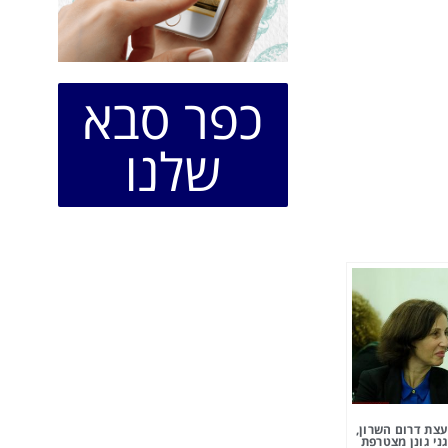
כפר סבא
שלנו
צת דרום השרון,
ני גונן מצטרפת