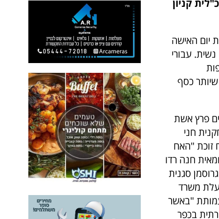
לית סגל, מנכ"לית קניון
ת יום האישה
שית. עבורי
פות
שיותר כסף
ים פרץ אשת
קנית חני
ח זוכת "האח
מאית חנה רדו
רוסמן סגנית
בעלת משרד
סדת עמותת "באשר
רתית בכפר