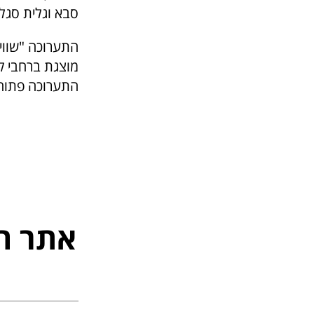
סבא וגלית סגל, מנכ"
התערוכה "שוויו
התערוכה פתוחה
אתר ה