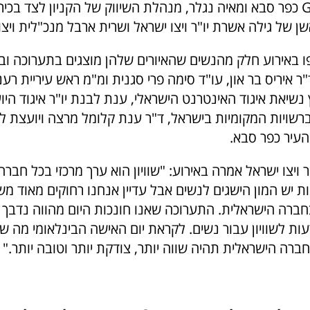
מנכ"לית קניון G כפר סבא ומאיה נגלר, מנהלת השיווק של הקניון לצד 
שן של גילה אשרת יו"ר ויצו ישראל ושרית ארבל מנכ"לית ויצו
ו באירוע חלק מהנשים שהאיורים שלהן מוצגים בתערוכה ובי
"ר איריס בר און, עו"ד סימה פרי סגנית ומ"מ ראש עיריית רענ
נשיאת איגוד האינטרנט הישראלי, ענת לבנת יו"ר איגוד היו
שויות המקומיות בישראל, ד"ר ענת קלומל מרצה ויועצת ל
עיר כפר סבא.
ר ויצו ישראל אמרה באירוע: "שוויון הוא ערך מרכזי בכל חברה
 יש המון הישגים לנשים אבל עדיין אנחנו רחוקים מאוד משווי
חברה הישראלית. התערוכה שאנו חונכות היום מהווה נדבך 
ת לשוויון עבור נשים. לקראת יום האישה הבינלאומי מה שנ
ברה הישראלית תהיה שווה יותר, צודקת יותר וטובה יותר."