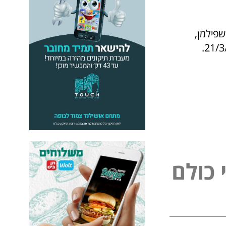
שפילמן,
מוצגת ברחבי קניון G כפר סבא בין התאריכים ה-6/3/17 ועד לתאריך ה-21/3/17.
כ
ו
ל
ם
ל