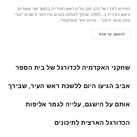
האירוע לזכרו של כהן, סגן ומ"מ ראש העירייה במשך שני עשורים,
וראש העיריה ב- 2005, שהלך לעולמו בטרם עת לפני 9 שנים "עורי
צפון ובואי תימן" – אירוע זמר מוסיקאלי…
להמשך קריאה
שחקני האקדמיה לכדורגל של בית הספר
אביב הגיעו היום ללשכת ראש העיר, שבירך
אותם על הישגם, עלייה לגמר אליפות
הכדורגל הארצית לתיכונים