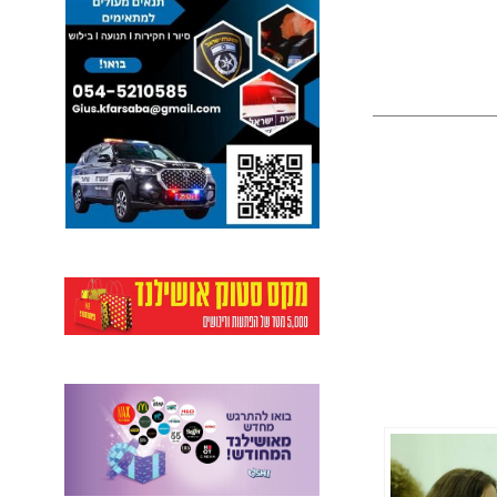
ל
פ
נ
י
כ
ו
ל
ם