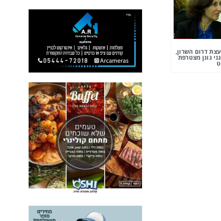
צת דרום השרון,
ני גונן מצטרפת
ט