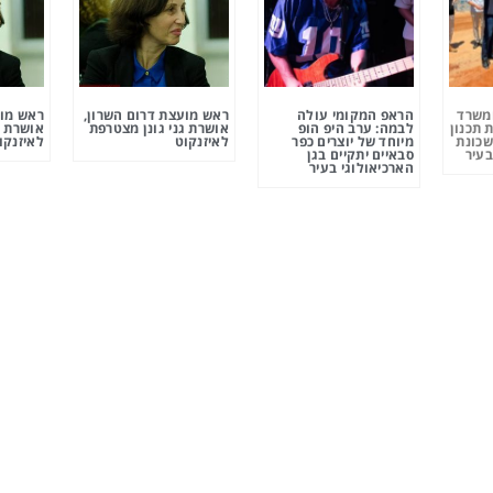
ומשרד
הראפ המקומי עולה
ראש מועצת דרום השרון,
ראש מוע
 תכנון
לבמה: ערב היפ הופ
אושרת גני גונן מצטרפת
אושרת ג
שכונת
מיוחד של יוצרים כפר
לאיזנקוט
לאיזנקו
בעיר
סבאיים יתקיים בגן
הארכיאולוגי בעיר