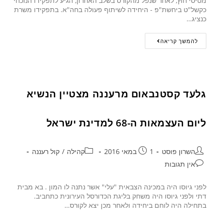
מטיסי חוץ, לאחר שנפל מהקורס בשלב האחרון, הגיע לתפקידו הנוכחי
כקשל"ט ביחשת"פ - היחידה לשיתוף פעולה בחה"א. בתפקידו משרת
כנציג…
להמשך קריאה
גלעד קסטנבאום מרעננה מצטיין הנשיא
ליום העצמאות ה-68 למדינת ישראל
השרון פוסט
1 במאי 2016
קהילה
/
קול רעננה
אין תגובות
לפני גיוסו היה במכינה הצבאית "עלי" אשר נתנה לו המון . בא מבית
דתי ולפני גיוסו היה משחק בליגת הכדורסל העירונית כתחביב.
בתחילה היה לוחם ביחידה ולאחר מכן יצא לקורס…