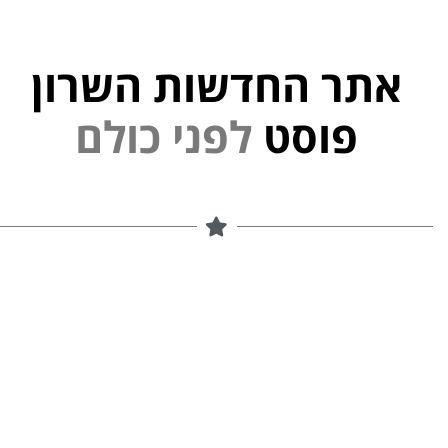
אתר החדשות השרון
י
נ
פוסט
ל
פ
ם