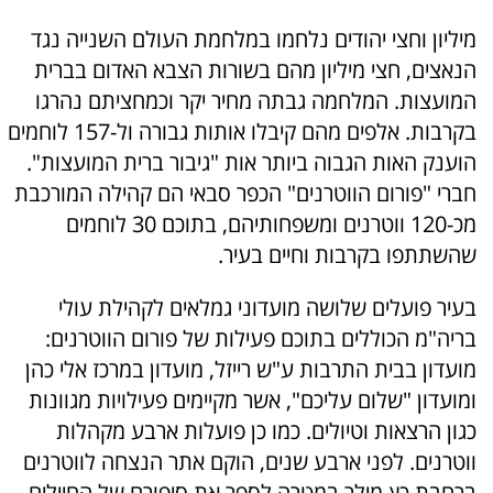
מיליון וחצי יהודים נלחמו במלחמת העולם השנייה נגד
הנאצים, חצי מיליון מהם בשורות הצבא האדום בברית
המועצות. המלחמה גבתה מחיר יקר וכמחציתם נהרגו
בקרבות. אלפים מהם קיבלו אותות גבורה ול-157 לוחמים
הוענק האות הגבוה ביותר אות "גיבור ברית המועצות".
חברי "פורום הווטרנים" הכפר סבאי הם קהילה המורכבת
מכ-120 ווטרנים ומשפחותיהם, בתוכם 30 לוחמים
שהשתתפו בקרבות וחיים בעיר.
בעיר פועלים שלושה מועדוני גמלאים לקהילת עולי
בריה"מ הכוללים בתוכם פעילות של פורום הווטרנים:
מועדון בבית התרבות ע"ש רייזל, מועדון במרכז אלי כהן
ומועדון "שלום עליכם", אשר מקיימים פעילויות מגוונות
כגון הרצאות וטיולים. כמו כן פועלות ארבע מקהלות
ווטרנים. לפני ארבע שנים, הוקם אתר הנצחה לווטרנים
ברחבת כץ-מילר במטרה לספר את סיפורם של החיילים