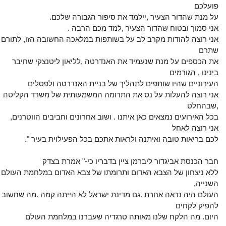
פועלכם
על מנת שהדור הצעיר ,יילמד את סיפור הגבורה שלכם.
אני סמוך ובטוח שהדור הצעיר ,למד מכם הרבה .
אני רוצה להודות מקרב לב על בשותפות במלאכה החשובה הזו, לתורם
שתרם
את הכספים על מנת שנעמיד את האנדרטה ,לליאון ליטנצקי שחיבר
בינינו , הגורמים
העירוניים שהיו שותפים לתהליך של בניית האנדרטה ולפסלים
אני רוצה להעלות על נס את התרומה המשמעותית של משרד הקליטה
,שבהחלט
בכל האירועים נמצאים כאן איתנו . ושוב אחרונים וחביבים הווטרנים,
אני רוצה לאחל
לכם בריאות טובה ואיתנה ולראות אתכם בכל הפעילוית בעיר ".
חבר הכנסת אביגדור ליברמן ציין בדבריו כי-" אמרת בצדק
ללא ניצחון של הצבא האדום ותרומתו של צבא האדום במלחמת העולם
השנייה,
העולם היה נראה אחרת .גם מדינת ישראל לא הייתה קמה .מה שחשוב
להפיק לקחים
היום. מה הלקח שלנו מאותה טרגדיה שעברנו במלחמת העולם