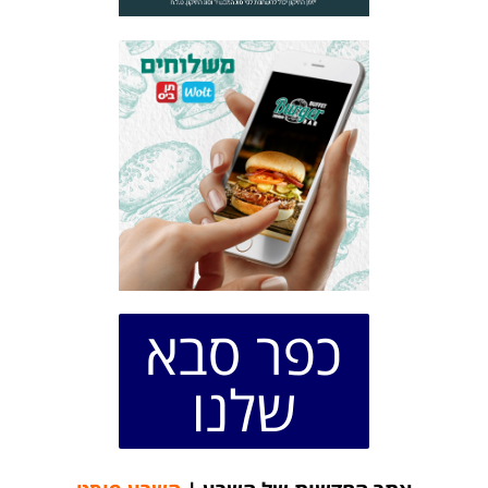
כפר סבא
שלנו