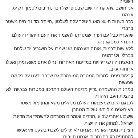
השנייה.
אני חושב שהלקח החשוב שבסופו של דבר ,חייבים לסמוך רק על
עצמנו.
כבר בשנות ה-30 מאז היטלר עלה לשלטון ,הייתה מדינה היה משטר
ברברי
שהכריז כבל עם ועדה שמטרתו להשמיד את העם היהודי והעולם
התנהג כמנהגו נהג.
ללא שום דרמות, אותם מעצמות גאז שמרו על השגרירוית שלהם
בברלין ולגרמניה
הנאצית היו שגרירויות במדינות האחרות ונהלו אתם משא ומתן ואכלו
ארוחות ערב,
קבלות פנים ,למרות המטרה המוצהרת גם שכבר ידענו על כל מה
שנעשה
במחנות ההשמדה עדיין מדינות העולם התרכזו במטרות צבאיות ולא
בהצלת העם היהודי.
לכן גם היום שמעצמות העולם מנהלים משא ומתן מול משטר
האיראנים מול האייטולות מטהרן
ששבוע אחרי שבוע ,חוזרים ואומרים מטרתם להשמיד את מדינת
ישראל ,למחוק את היישות
הציונית מפני האדמה, אנחנו לא יכולים לשבת בשקט ואי אפשר
להסתפק רק בהצהרות .אנחנו חייבים