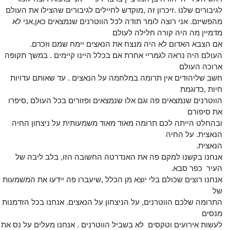
לגיבורים שלנו .זיכרון זה ,מוקדש לחיילים לגיבורים שהצילו את העולם
מהפשיזם.
אני רוצה לומר תודה לכל הווטרנים שנמצאים כאן,אני לא
מדמיין מה היה קורה חלילה לעולם
אם הצבא האדום לא היה מנצח את הנאצים יימח שמם וזכרם.
העולם היה נראה לגמריי אחרת אם בכלל היינו קיימים . במשך תקופה
ארוכה העולם
חשב שליהודים אין תרומה במלחמה על הנאצים . עד שאותם עדויות
חיות ,כדוגמת
הווטרנים שנמצאים פה וגם אלו שנמצאים ופזורים בכל העולם ,סיפרו
את סיפורם
ובהחלט הייתה לכם תרומה מאוד מאוד משמעותית על ניצחון החיה
הנאצית. על החיה
הנאצית.
אנחנו בקשנו למקם פה את האנדרטה החשובה הזו, בלב ליבה של
העיר כפר סבא.
אנחנו רוצים שכולם בלי יוצא מן הכלל ,שיעברו פה יידעו את המשמעות
של
התרומה שלכם הווטרנים, על הניצחון על הנאצים. אנחנו בכל הזדמנות
מנסים
לעשות אירועים וטקסים לא בשביל הווטרנים . אנחנו מעלים על נס את