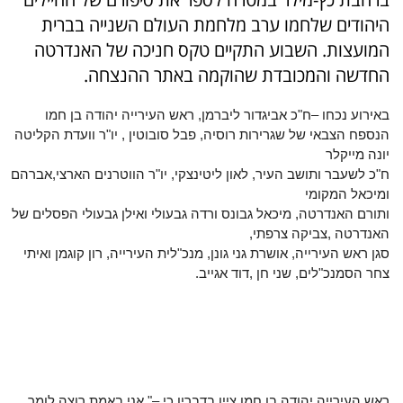
היהודים שלחמו ערב מלחמת העולם השנייה בברית
המועצות. השבוע התקיים טקס חניכה של האנדרטה
החדשה והמכובדת שהוקמה באתר ההנצחה.
באירוע נכחו –ח"כ אביגדור ליברמן, ראש העירייה יהודה בן חמו
הנספח הצבאי של שגרירות רוסיה, פבל סובוטין , יו"ר וועדת הקליטה
יונה מייקלר
ח"כ לשעבר ותושב העיר, לאון ליטינצקי, יו"ר הווטרנים הארצי,אברהם
ומיכאל המקומי
ותורם האנדרטה, מיכאל גבונס ורדה גבעולי ואילן גבעולי הפסלים של
האנדרטה ,צביקה צרפתי,
סגן ראש העירייה, אושרת גני גונן, מנכ"לית העירייה, רון קוגמן ואיתי
צחר הסמנכ"לים, שני חן ,דוד אגייב.
ראש העירייה יהודה בן חמו ציין בדבריו כי –"
אני באמת רוצה לומר