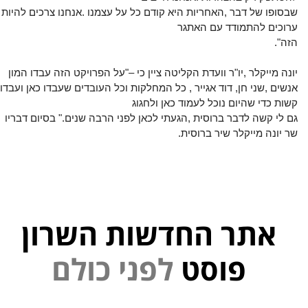
שבסופו של דבר ,האחריות היא קודם כל על עצמנו .אנחנו צרכים להיות
ערוכים להתמודד עם האתגר
הזה".
יונה מייקלר ,יו"ר וועדת הקליטה ציין כי –"
על הפרויקט הזה עבדו המון
אנשים ,שני חן, דוד אגייר , כל המחלקות וכל העובדים
שעבדו כאן ועבדו
קשות כדי שהיום נוכל לעמוד כאן ולחגוג
גם לי קשה לדבר ברוסית ,הגעתי לכאן לפני הרבה שנים." ב
סיום דבריו
שר יונה מייקלר שיר ברוסית.
אתר החדשות השרון
י
נ
פ
פוסט
ל
ם
ל