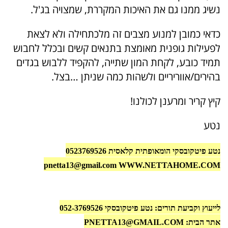
נשיג ממנו גם את האיכות המקררת, שמצויה בג'ל.
כדאי כמובן למנוע מצבים זה מלכתחילה ולא לצאת
לפעילות גופנית מאומצת בתנאים קשים ובכלל לחבוש
תמיד כובע, לקחת המון שתייה, להקפיד ללבוש בגדים
בהירים/אווריריים ולשהות כמה שניתן …בצל.
קיץ קריר ומרענן לכולנו!
נטע
נטע פיטקובסקי הומאופתית קלאסית 0523769526
pnetta13@gmail.com WWW.NETTAHOME.COM
לייעוץ וקביעת תורים: נטע פיטקובסקי 052-3769526
אתר הבית: PNETTA13@GMAIL.COM