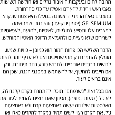
מרובה לחום ובעקבותיה איבוד נוזלים ואז חולשה תשישות
כאבי ראש וירידת לחץ דם ואפילו עד כדי סחרחורת.
במצבים כאלו הרמדי הראשונה במעלה היא צמח שנקרא
GELSEMIUM (יסמין ירוק-עד) זוהי רמדי שמתאימה
למצבים אלו ותסייע לחולשה, לאיטיות, להזעה, לאפאטיות
לשרירים שלא מצייתים ולהעלאת הדופק האיטי והמוחלש.
הדבר השלישי הכי פחות חמור הוא כמובן – כוויות שמש.
מומלץ להתמרח רק מתי שחייבים ואם לא עדיף יותר להיות
לבושים בבגדים אוריריים ולחבוש כובע רחב תיתורת. ורק
אם חייבים להחשף, אז להשתמש במסנני הגנה, שכן הם
אינם בריאים לעור.
אם בכל זאת "נשרפתם" תוכלו להתמרח בקרם קלנדולה,
לא ג'ל ( טעות נפוצה), מכיוון שאנו רוצים להחזיר לעור את
האלסטיות שלו וזה יעשה באמצעות קרם ולא באמצעות
ג'ל, את הקרם רצוי לשים תמיד במקרר למקרים כאלו ואז