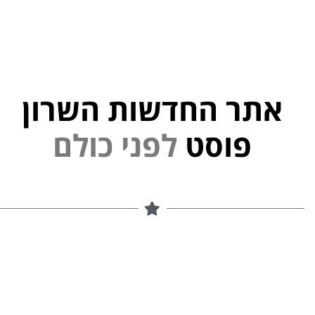
אתר החדשות השרון
י
נ
פוסט
ל
פ
ם