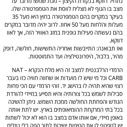
נתחיל דווקא בנקודת הקיצון – מכת שמש! מדובר על
מצב בו הגוף לא מצליח לווסת את הטמפרטורה שלו.
בעיקר במקרים בהם הטמפרטורה בחוץ היא מעל 35
מעלות והלחות מעל 50 אחוז. לרוב יהיה מדובר במקרים
בהם נעשתה פעילות גופנית במזג האוויר הזה, אך לאוו
דווקא.
ואז תבואנה: התייבשות ואחריה התשישות, חולשה, דופק
מהיר, בלבול, היפרונטילציה ועד התמוטטות.
הרמדי הרלבנטית למצב זה היא מלח הנקרא NAT –
CARB וכל מי שיש לו מועדות או שחווה חוויה כזו בעבר
רצוי שהיא תהיה לו בהישג יד. זוהי הרמדי עם הכי פחות
סבילות לשמש בכל צורותיה והיא תסייע במיידי להורדת
הגודש והפחתת החולשה ממכת השמש. ניתן להשיגה
בכל בתי המרקחת ההומיאופתים בארץ. יש לתת אותה
באופן מיידי, אם אותו אדם במצב בו הוא לא יכול לשתות
יש לטפטף לו את הטיפות ישירות לתוך הפה בלי נוזלים