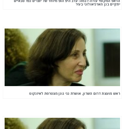
הראפ המקומי עולה לבמה: ערב היפ הופ מיוחד של יוצרים כפר סבאיים
יתקיים בגן הארכיאולוגי בעיר
ראש מועצת דרום השרון, אושרת גני גונן מצטרפת לאיזנקוט