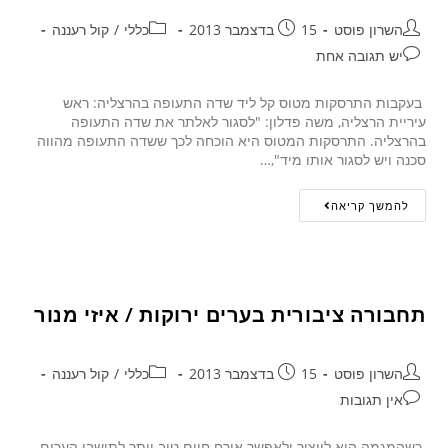
השרון פוסט
15 בדצמבר 2013
כללי
/
קול רעננה
יש תגובה אחת
בעקבות התרסקות מטוס קל ליד שדה התעופה בהרצליה: ראש
עיריית הרצליה, משה פדלון: "לסגור לאלתר את שדה התעופה
בהרצליה. התרסקות המטוס היא הוכחה לכך ששדה התעופה מהווה
סכנה ויש לסגור אותו מיד",…
להמשך קריאה
תחבורה ציבורית בערים ירוקות / איזי מנור
השרון פוסט
15 בדצמבר 2013
כללי
/
קול רעננה
אין תגובות
כשהמגמה היא לייצור ולאפשר אורח חיים טוב יותר לתושבי הערים,