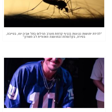
"לכידת יתושות נגועות בנגיף קדחת מערב הנילוס בתל אביב-יפו, בטייבה,
בטירה, בקלנסווה ובמועצה האזורית לב השרון"