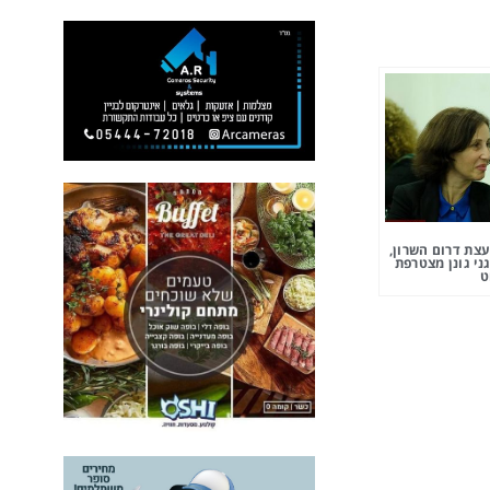
צת דרום השרון,
ני גונן מצטרפת
ט