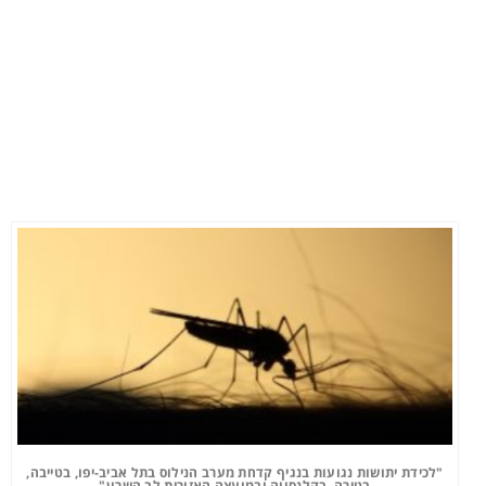
"לכידת יתושות נגועות בנגיף קדחת מערב הנילוס בתל אביב-יפו, בטייבה,
בטירה, בקלנסווה ובמועצה האזורית לב השרון"