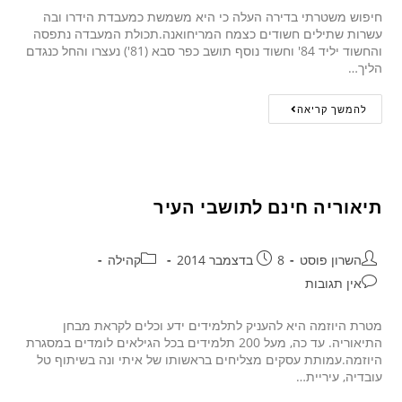
חיפוש משטרתי בדירה העלה כי היא משמשת כמעבדת הידרו ובה
עשרות שתילים חשודים כצמח המריחואנה.תכולת המעבדה נתפסה
והחשוד יליד 84' וחשוד נוסף תושב כפר סבא (81') נעצרו והחל כנגדם
הליך…
להמשך קריאה
תיאוריה חינם לתושבי העיר
השרון פוסט
8 בדצמבר 2014
קהילה
אין תגובות
מטרת היוזמה היא להעניק לתלמידים ידע וכלים לקראת מבחן
התיאוריה. עד כה, מעל 200 תלמידים בכל הגילאים לומדים במסגרת
היוזמה.עמותת עסקים מצליחים בראשותו של איתי ונה בשיתוף טל
עובדיה, עיריית…