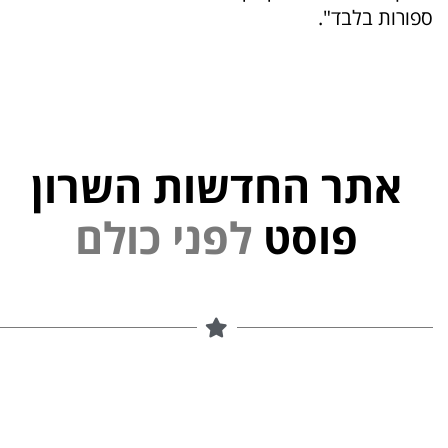
ספורות בלבד".
אתר החדשות השרון
י
פוסט
ל
פ
נ