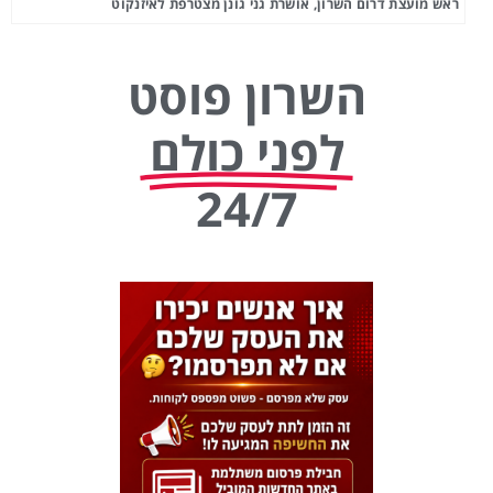
ראש מועצת דרום השרון, אושרת גני גונן מצטרפת לאיזנקוט
השרון פוסט
לפני כולם
24/7