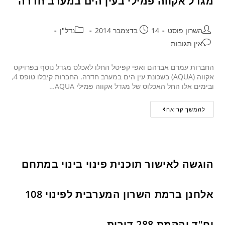
מגדל אקווה פמילי בעין הים במערב חדרה
השרון פוסט
14 בדצמבר 2014
נדל"ן
אין תגובות
החברות עמרם אברהם ואפי קפיטל החלו לאכלס מגדל נוסף בפרויקט
אקווה (AQUA) בשכונת עין הים במערב חדרה. החברות קיבלו טופס 4,
ובימים אלו החל האכלוס של מגדל אקווה פמילי AQUA…
להמשך קריאה
הוגשה לאישור תוכנית פינוי בינוי במתחם
אלחנן ברמת השרון המערבית לפינוי 108
יח"ד והקמת 288 דירות