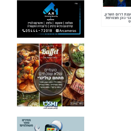
צת דרום השרון,
ני גונן מצטרפת
ט