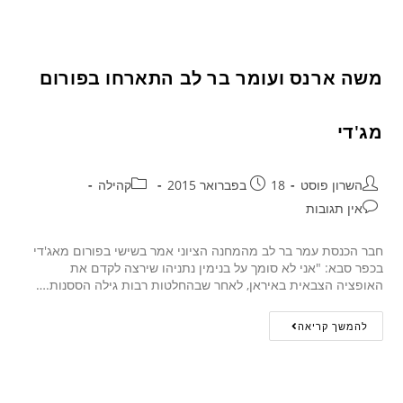
משה ארנס ועומר בר לב התארחו בפורום
מג'די
השרון פוסט
18 בפברואר 2015
קהילה
אין תגובות
חבר הכנסת עמר בר לב מהמחנה הציוני אמר בשישי בפורום מאג'די
בכפר סבא: "אני לא סומך על בנימין נתניהו שירצה לקדם את
האופציה הצבאית באיראן, לאחר שבהחלטות רבות גילה הססנות.…
להמשך קריאה