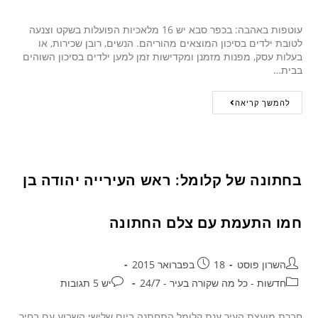
עוטפות באהבה: בכפר סבא יש 16 מלאכיות הפועלות בשקט וצנעה
לטובת ילדים בסיכון המוצאים מהוריהם. הנשים, רובן שכירות, או
בעלות עסק, מפנות מזמנן ומקדישות זמן למען ילדים בסיכון השוהים
בבית…
להמשך קריאה
בחתונה של קלומל: ראש העירייה יהודה בן
חמו התעמת עם צלם החתונה
השרון פוסט
18 בפברואר 2015
חדשות - כל מה שקורה בעיר - 24/7
יש 5 תגובות
חברת מועצת העיר ענת קלומל התחתנה ביום שלישי השבוע עם בחיר