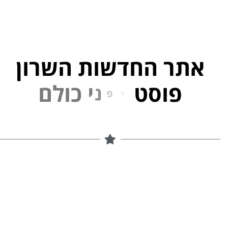
אתר החדשות השרון
פוסט
ל
פ
נ
י