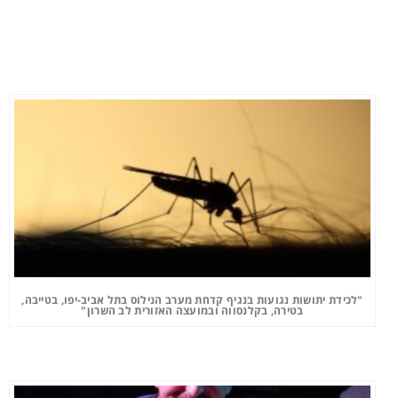
"לכידת יתושות נגועות בנגיף קדחת מערב הנילוס בתל אביב-יפו, בטייבה,
בטירה, בקלנסווה ובמועצה האזורית לב השרון"