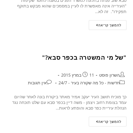
סבא שוב פנתה בתלונה למשרד הפנים בטענה לחוסר שקיפות
"העירייה אינה מאפשרת לו לעיין במסמכים שהוא מבקש בתוקף
תפקידו". זה לא…
להמשך קריאה
"של מי המשטרה בכפר סבא?"
השרון פוסט
11 במרץ 2015
חדשות - כל מה שקורה בעיר - 24/7
אין תגובות
כך מוכיח תושב העיר יעקב אמיר מאתר ביקורת בונה לאחר שהיום
עמד בצומת רחוב ויצמן - משה דיין בכפר סבא עם שלט תוכחה נגד
הנהלת עיריית כפר סבא והופתע לראות…
להמשך קריאה