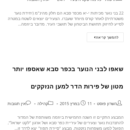
22 בני נוער מכיתות י-יא מכפר סבא הם חלק מהינ"מ (יחידת נוער
משטרתית) לאחר קורס מיוחד שעברו. הצעירים יוצאים לשטח במטרה
לסייע לחיזוק תחושת הביטחון של תושבי העיר. מדובר ביוזמה…
להמשך קריאה
שאפו לבני הנוער בכפר סבא שאספו יותר
מטון של פירות הדר למען הנזקקים
השרון פוסט
11 במרץ 2015
קהילה
אין תגובות
המבצע התקיים זו השנה החמישית ביוזמה משותפת של המדור
להתנדבות נוער וצעירים של עיריית כפר סבא ושל ארגון "לקט ישראל",
הפועל למען משפחות נזקקות. מבצע "סיירת תפוז" יצא לדרך זו…