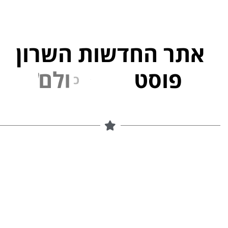
אתר החדשות השרון
פוסט
ל
פ
נ
י