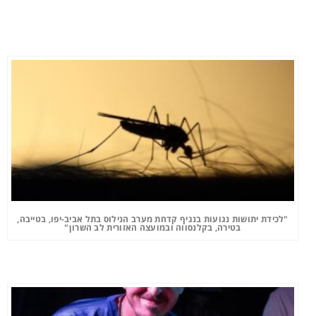
"לכידת יתושות נגועות בנגיף קדחת מערב הנילוס בתל אביב-יפו, בטייבה,
בטירה, בקלנסווה ובמועצה האזורית לב השרון"