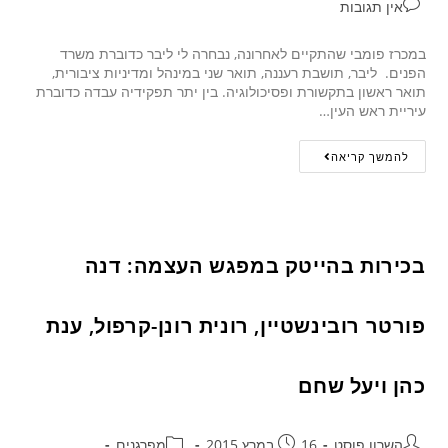
אין תגובות
במכרז פומבי שהתקיים לאחרונה, נבחרה לי ליבר כדוברת משרד
הפנים. ליבר, תושבת רעננה, תואר שני במינהל ומדיניות ציבורית,
תואר ראשון בתקשורת ופסיכולוגיה. בין יתר תפקידיה עבדה כדוברת
עיריית ראש העין…
להמשך קריאה
בכירות בהייטק במפגש העצמה: דנה
פורטר רובינשטיין, רונית רונן-קרפול, ענת
כהן ויעל שחם
השרון פוסט
16 במרץ 2015
מפרגנים