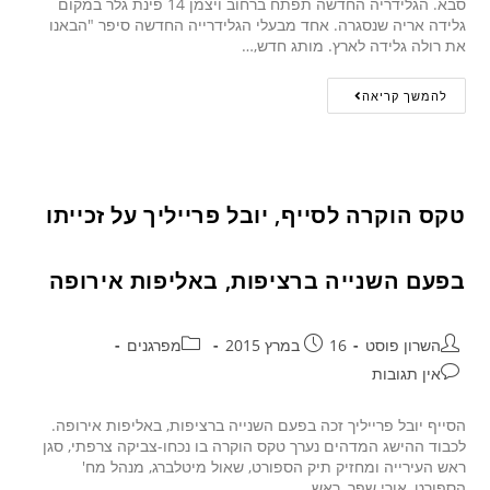
סבא. הגלידריה החדשה תפתח ברחוב ויצמן 14 פינת גלר במקום
גלידה אריה שנסגרה. אחד מבעלי הגלידרייה החדשה סיפר "הבאנו
את רולה גלידה לארץ. מותג חדש,…
להמשך קריאה
טקס הוקרה לסייף, יובל פרייליך על זכייתו
בפעם השנייה ברציפות, באליפות אירופה
השרון פוסט
16 במרץ 2015
מפרגנים
אין תגובות
הסייף יובל פרייליך זכה בפעם השנייה ברציפות, באליפות אירופה.
לכבוד ההישג המדהים נערך טקס הוקרה בו נכחו-צביקה צרפתי, סגן
ראש העירייה ומחזיק תיק הספורט, שאול מיטלברג, מנהל מח'
הספורט, אורי שפר, ראש…