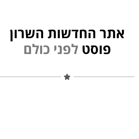
אתר החדשות השרון
פוסט
ל
פ
נ
י