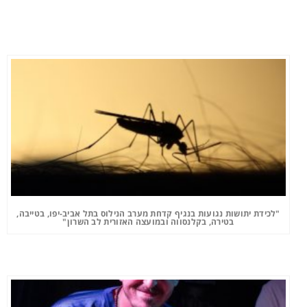
"לכידת יתושות נגועות בנגיף קדחת מערב הנילוס בתל אביב-יפו, בטייבה,
בטירה, בקלנסווה ובמועצה האזורית לב השרון"