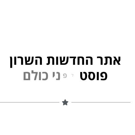
אתר החדשות השרון
פוסט
ל
פ
נ
י