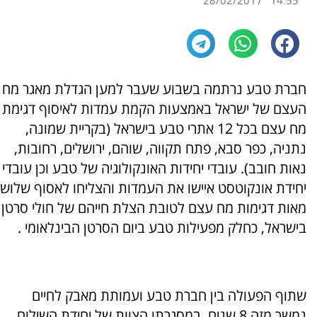
28/02/2017
14:55
חברת טבע נרתמה בשבוע שעבר למען הגדלת מאגר מח
העצם של ישראל באמצעות הקמת עמדות לאיסוף דגימת
מח עצם בכל 12 אתרי טבע בישראל (בקריית שמונה,
נתניה, כפר סבא, פתח תקווה, שוהם, ירושלים, רחובות,
נאות חובב). עובדי יחידות האונקולוגיה של טבע וכן עובדי
יחידת אונקוטסט איישו את העמדות והצליחו לאסוף שלוש
מאות דגימות מח עצם לטובת הצלת חייהם של חולי סרטן
בישראל, כחלק מפעילות טבע ביום הסרטן הבינלאומי .
שתוף הפעולה בין חברת טבע ועמותת מאבק לחיים
נמשך מזה 8 שנים, במסגרתו הצוות של יחידת השילוח