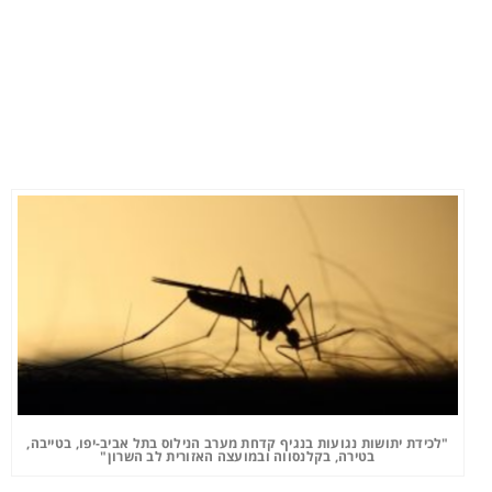
"לכידת יתושות נגועות בנגיף קדחת מערב הנילוס בתל אביב-יפו, בטייבה,
בטירה, בקלנסווה ובמועצה האזורית לב השרון"