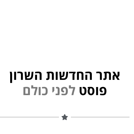
אתר החדשות השרון
פ
נ
י
ל
פוסט
ם
ל
ו
כ