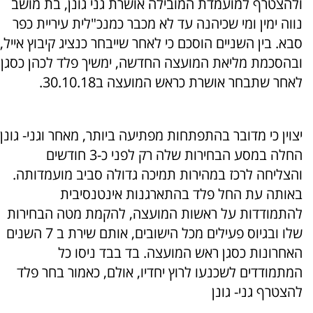
ולהצטרף למועמדת המובילה אושרת גני גונן, בת מושב
נווה ימין ומי שכיהנה עד לא מכבר כמנכ"לית עיריית כפר
סבא. בין השניים הוסכם כי לאחר שייבחר כנציג קיבוץ אייל,
ובהסכמת מליאת המועצה החדשה, ימשיך פלד לכהן כסגן
לאחר שתבחר אושרת כראש המועצה ב30.10.18.
יצוין כי מדובר בהתפתחות מפתיעה ביותר, מאחר וגני- גונן
החלה במסע הבחירות שלה רק לפני כ-3 חודשים
והצליחה לרכז במהירות תמיכה גדולה סביב מועמדותה.
באותה עת החל פלד בהתארגנות אינטנסיבית
להתמודדות על ראשות המועצה, להקמת מטה הבחירות
שלו ובגיוס פעילים מכל הישובים, אותם שירת ב 7 השנים
האחרונות כסגן ראש המועצה. בד בבד ניסו כל
המתמודדים לשכנעו לרוץ יחדיו, אולם, כאמור בחר פלד
להצטרף גני- גונן