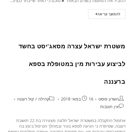
להוביל את המועצה בשנים הבאות" ■ סוכם כי לאחר שייבחר כנציג…
להמשך קריאה
משטרת ישראל עצרה מסאג'יסט בחשד
לביצוע עבירות מין במטופלת בספא
ברעננה
השרון פוסט
16 במאי 2018
קהילה
/
קול רעננה
אין תגובות
אתמול התקבלה במשטרת ישראל תלונה מצעירה בת 22 תושבת
רעננה, שסיפרה כי הגיעה לספא בעיר ובמהלך הטיפול ביצע בה
המסאג'יסט עבירות מין. עם פתיחת החקירה, אותרה מתלוננת נוספת