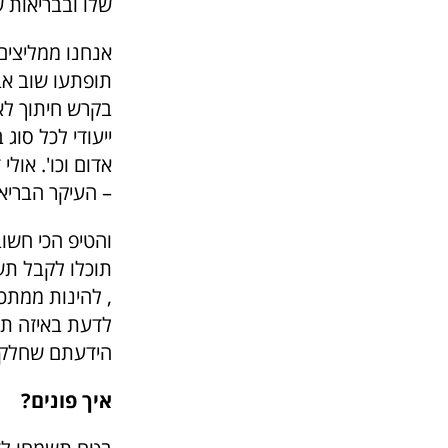
שלו ובבריאות 
אנחנו ממליצים 
תופתעו שוב אב
בקרש חיתוך לא
ייעודי לכל סוג
אדום וכו'. אול
– העיקר הבריא
והטיפ הכי חשו
תוכלו לקבל תש
, להינות ממתכו
לדעת באיזה תב
הידעתם שחלקי ע
איך פונים?