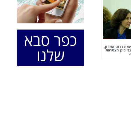
כפר סבא
צת דרום השרון,
שלנו
ני גונן מצטרפת
ט