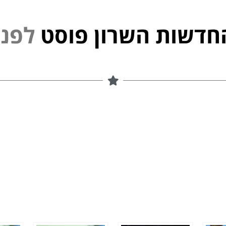
חדשות השרון פוסט
ל
פ
נ
י