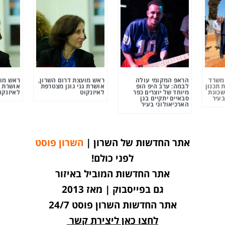
ומשרד
הראפ המקומי עולה
ראש מועצת דרום השרון,
ראש מוע
 תכנון
לבמה: ערב היפ הופ
אושרת גני גונן מצטרפת
אושרת ג
שכונת
מיוחד של יוצרים כפר
לאיזנקוט
לאיזנקו
בעיר
סבאיים יתקיים בגן
הארכיאולוגי בעיר
אתר החדשות של השרון |
השרון פוסט
לפני כולם!
אתר החדשות המוביל באיזור
גם בפייסבוק | מאז 2013
אתר החדשות השרון פוסט 24/7
לחצו כאן ליצירת קשר