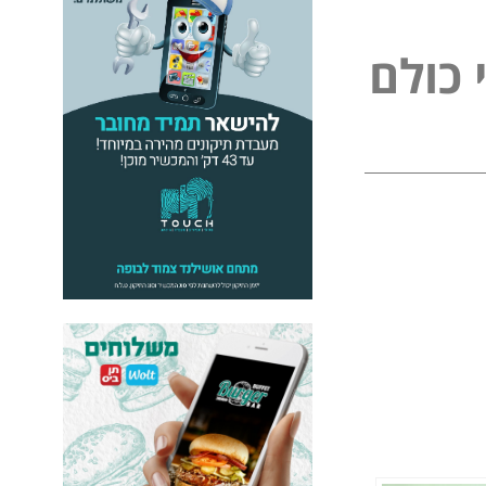
כ
ו
ל
ם