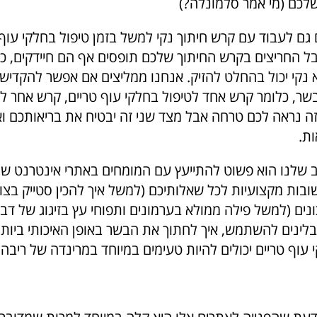
שלכם (מי אמר סלמונלה?)
גם לעבוד עם קרש חיתוך נקי למשל בזמן טיפול בחלקי עוף ט
ל החריצים בקרש החיתוך שלכם תופסים אף הם חיידקים, כ
 נקי יכול בהחלט להזיק. אנחנו ממליצים אם אפשר להקדיש
 בשר, כלומר קרש אחד לטיפול בחלקי עוף טריים, קרש אחר ל
י זה נראה לכם טרחה אבל מצד שני זה יבטיח את בריאותכם ו
ות.
ב שלנו הוא פשוט להתייעץ עם המומחים באתרי אינטרנט של 
ובות מקצועיות לכל שאלותיכם (למשל איך להכין סטייק בצ
נים (למשל פילה ממולא בערמונים ותפוחי עץ בזיגוג של דבש 
לינים להשתמש, איך לחתוך את הבשר באופן האיכותי ביותר
וף טריים יכולים להיות טעימים במיוחד במרינדה של ריבה?